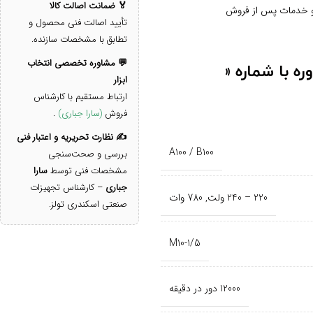
🏅 ضمانت اصالت کالا
تأیید اصالت فنی محصول و
تطابق با مشخصات سازنده.
💬 مشاوره تخصصی انتخاب
ه با شماره «
ابزار
ارتباط مستقیم با کارشناس
فروش
(سارا جباری)
.
✍️ نظارت تحریریه و اعتبار فنی
A100 / B100
بررسی و صحت‌سنجی
مشخصات فنی توسط
سارا
جباری
– کارشناس تجهیزات
220 – 240 ولت
,
780 وات
صنعتی اسکندری تولز.
M10-1/5
12000 دور در دقیقه