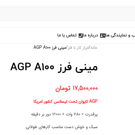
و نمایندگی ها
درباره ما
تماس با ما
خانه
/
ابزار کار با فلز
/
مينی فرز AGP A100
مينی فرز AGP A100
17,500,000
تومان
AGP تایوان تحت لیسانس کشور امریکا
پرقدرت = 780 وات + 12000 دور بر دقیقه
سبک و خوش دست مناسب کارهای طولانی