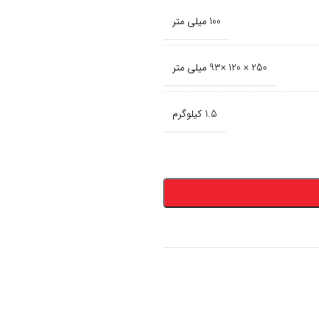
100 میلی متر
250 × 120 ×93 میلی متر
1.5 کیلوگرم