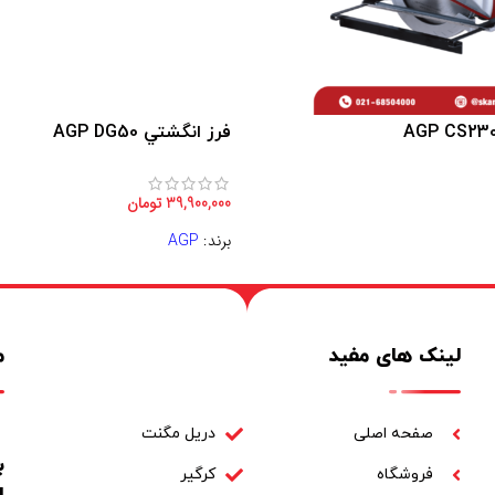
فرز انگشتي AGP DG50
39,900,000
تومان
برند:
AGP
لینک های مفید
م
صفحه اصلی
دریل مگنت
فروشگاه
کرگیر