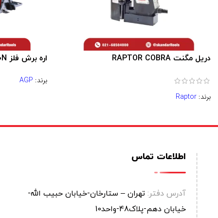
دريل مگنت RAPTOR COBRA
اره برش فلز AGP CS230N
برند:
AGP
برند:
Raptor
اطلاعات تماس
آدرس دفتر:
تهران – ستارخان-خیابان حبیب الله-
خیابان دهم-پلاک48-واحد10