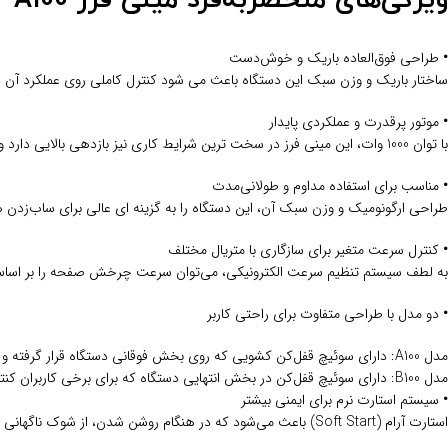
ویژگی‌های منحصربه‌فرد مینی فرز AGP A100
•
طراحی فوق‌العاده باریک و خوش‌دست
ساختار باریک و وزن سبک این دستگاه باعث می‌ شود کنترل کاملی روی عملکرد آن د
•
موتور پرقدرت و عملکردی پایدار
با توان 1000 وات، این مینی فرز در سخت‌ ترین شرایط کاری نیز بازدهی بالایی دارد و عملکردی پایدار و یکنواخت ارائه می‌دهد.
•
مناسب برای استفاده مداوم و طولانی‌مدت
طراحی ارگونومیک و وزن سبک آن، این دستگاه را به گزینه‌ ای عالی برای ساب‌زدن‌
•
کنترل سرعت متغیر برای سازگاری با متریال مختلف
به لطف سیستم تنظیم سرعت الکترونیکی، می‌توان سرعت چرخش صفحه را بر اساس نوع 
•
دو مدل با طراحی متفاوت برای راحتی کاربر
مدل A100: دارای سوئیچ قفل‌کن کشویی که روی بخش فوقانی دستگاه قرار گرفته و دسترسی به آن بسیار راحت است.
مدل B100: دارای سوئیچ قفل‌کن در بخش انتهایی دستگاه که برای برخی کاربران کنترل بهتری فراهم می‌کند.
•
سیستم استارت نرم برای ایمنی بیشتر
استارت آرام (Soft Start) باعث می‌شود که در هنگام روشن شدن، از شوک ناگهانی به دستگاه و کاربر جلوگیری شود و کنترل بهتری بر روی عملکرد دستگاه داشته باشید.