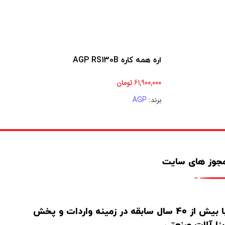
اره همه كاره AGP RS130B
61,900,000
تومان
برند:
AGP
جوز های سایت
با بیش از 40 سال سابقه در زمینه واردات و پخش