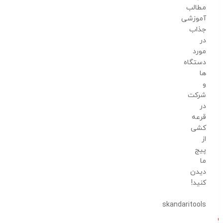
مطالب
آموزشی
جذاب
در
مورد
دستگاه
ها
و
شرکت
در
قرعه
کشی
از
پیج
ما
دیدن
کنید!
skandaritools