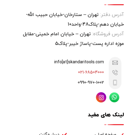
آدرس دفتر:
تهران – ستارخان-خیابان حبیب الله-
خیابان دهم-پلاک48-واحد10
آدرس فروشگاه:
تهران – خیابان امام خمینی-مقابل
موزه اداره پست-پاساژ خیبر-پلاک5
info[at]skandaritools.com
021-68504000
0990-970-1002
لینک های مفید
صفحه اصلی
دریل مگنت