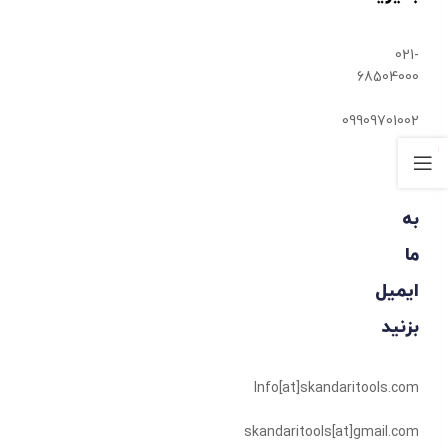
021-
68504000
09909701002
به
ما
ایمیل
بزنید
Info[at]skandaritools.com
skandaritools
[at]
gmail.com