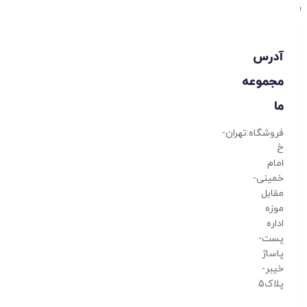
آدرس
مجموعه
ما
فروشگاه:تهران-
خ
امام
خمینی-
مقابل
موزه
اداره
پست-
پاساژ
خیبر-
پلاک5