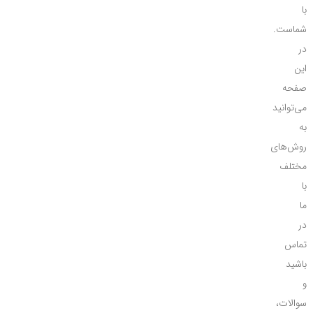
با
شماست.
در
این
صفحه
می‌توانید
به
روش‌های
مختلف
با
ما
در
تماس
باشید
و
سوالات،