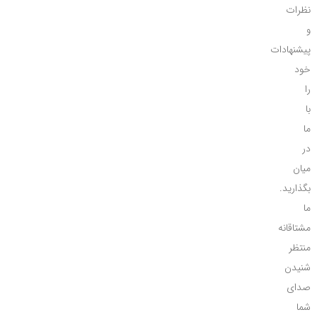
نظرات
و
پیشنهادات
خود
را
با
ما
در
میان
بگذارید.
ما
مشتاقانه
منتظر
شنیدن
صدای
شما