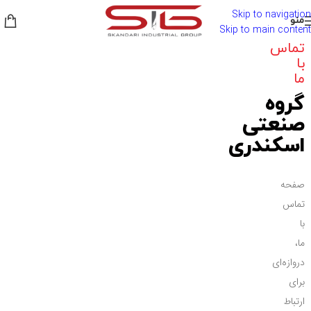
Skip to navigation
منو
Skip to main content
تماس
با
ما
گروه
صنعتی
اسکندری
صفحه
تماس
با
ما،
دروازه‌ای
برای
ارتباط