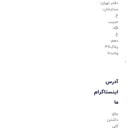
دفتر:تهران-
ستارخان-
خ
حبیب
الله-
خ
دهم-
پلاک48-
واحد10
آدرس
اینستاگرام
ما
برای
داشتن
کلی