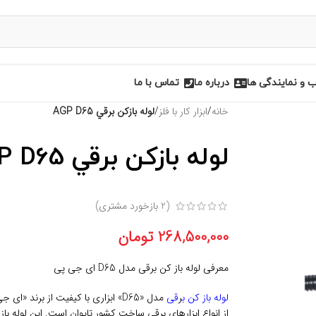
و نمایندگی ها
درباره ما
تماس با ما
خانه
/
ابزار کار با فلز
/
لوله بازكن برقي AGP D65
لوله بازكن برقي AGP D65
(
2
بازخورد مشتری)
268,500,000
تومان
معرفی لوله باز کن برقی مدل D65 ای جی پی
لوله باز کن ب
ر
قی
مدل «D65» ابزاری با کیفیت از برند «ای جی پی» (AGP) است.
از انواع ابزارهای برقی ساخت کشور تایوان است. این لوله باز