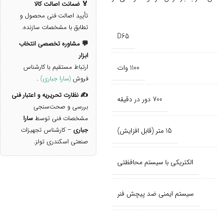
🏅 ضمانت اصالت کالا
تأیید اصالت فنی محصول و
تطابق با مشخصات سازنده.
D65
💬 مشاوره تخصصی انتخاب
ابزار
ارتباط مستقیم با کارشناس
1100 وات
فروش
(سارا جباری)
.
✍️ نظارت تحریریه و اعتبار فنی
700 دور در دقیقه
بررسی و صحت‌سنجی
مشخصات فنی توسط
سارا
جباری
– کارشناس تجهیزات
15 متر (قابل افزایش)
صنعتی اسکندری تولز.
الکتریکی با سیستم محافظتی
سیستم ایمنی ضد پیچش فنر