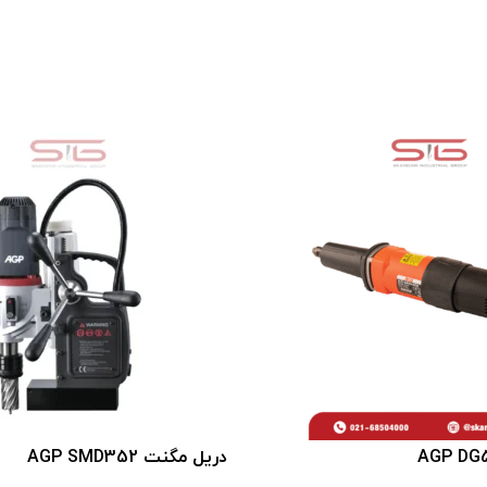
دريل مگنت AGP SMD352