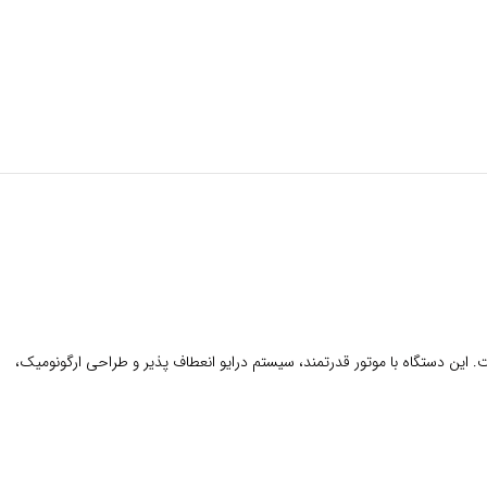
ع گرفتگی لوله‌ های فاضلاب، صنعتی و ساختمانی هستید، لوله‌ بازکن برقی AGP D65 بهترین گزینه برای شماست. این دستگاه با موتور قدرتمند، سیستم درایو انعطاف‌ پذیر و طراحی ارگونومیک،