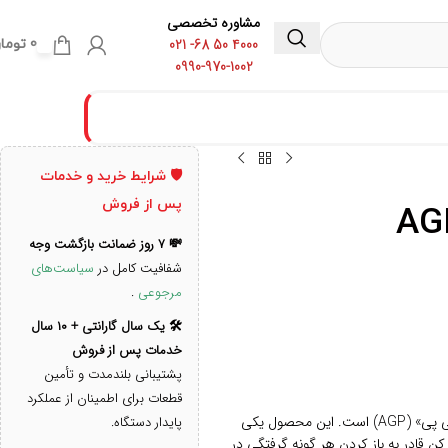
مشاوره تخصصی
4000 50 68- 021
0
توما
0990-970-1002
🛡️ شرایط خرید و خدمات
پس از فروش
💸 ۷ روز ضمانت بازگشت وجه
شفافیت کامل در
سیاست‌های
مرجوعی
.
🛠️ یک سال گارانتی + ۱۰ سال
خدمات پس از فروش
پشتیبانی بلندمدت و تأمین
قطعات برای اطمینان از عملکرد
این محصول یکی
پایدار دستگاه.
 کن قادر به باز کردن هر گونه گرفتگی در