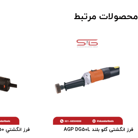
محصولات مرتبط
فرز انگشتی گلو بلند AGP DG50L
فرز انگشتي AGP DG50