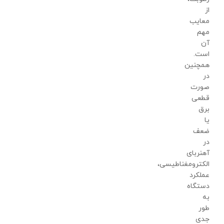
از
معایب
مهم
آن
است.
همچنین
در
صورت
قطعی
برق
یا
ضعف
در
آهنربای
الکترومغناطیسی،
عملکرد
دستگاه
به
طور
جدی