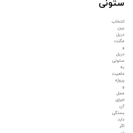
ستونی
انتخاب
بین
دریل
مگنت
و
دریل
ستونی
به
ماهیت
پروژه
و
محل
اجرای
آن
بستگی
دارد.
اگر
در