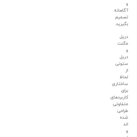
و
آگاهانه
تصمیم‌
بگیرید.
دریل
مگنت
و
دریل
ستونی
از
لحاظ
ساختاری
برای
کاربردهای
متفاوتی
طراحی
شده
اند
و