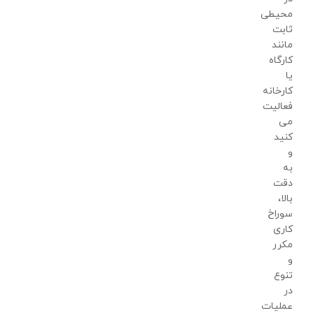
محیطی
ثابت
مانند
کارگاه
یا
کارخانه
فعالیت
می
کنید
و
به
دقت
بالا،
سوراخ
کاری
مکرر
و
تنوع
در
عملیات