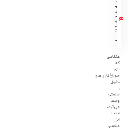
د
و
ن
د
ی
د
گ
ا
ه
هنگامی
که
پای
سوراخ‌کاری‌های
دقیق
و
صنعتی
وسط
می‌آید،
انتخاب
ابزار
مناسب