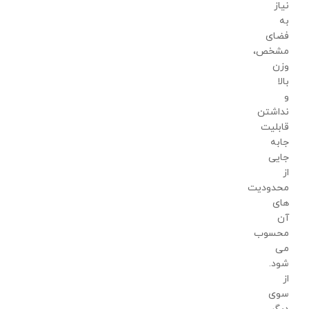
نیاز
به
فضای
مشخص،
وزن
بالا
و
نداشتن
قابلیت
جابه
جایی
از
محدودیت
های
آن
محسوب
می
شود.
از
سوی