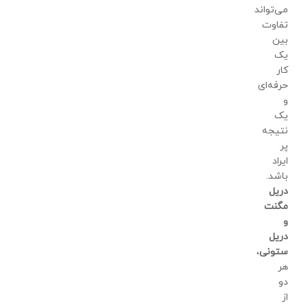
می‌تواند
تفاوت
بین
یک
کار
حرفه‌ای
و
یک
نتیجه
پر
ایراد
باشد.
دریل
مگنت
و
دریل
ستونی
،
هر
دو
از