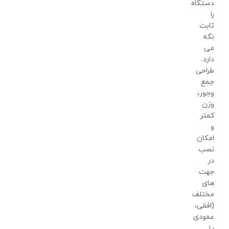
دستگاه
را
ثابت
نگه
می
دارد.
طراحی
جمع
وجور،
وزن
کمتر
و
امکان
نصب
در
جهت
های
مختلف
(افقی،
عمودی
یا