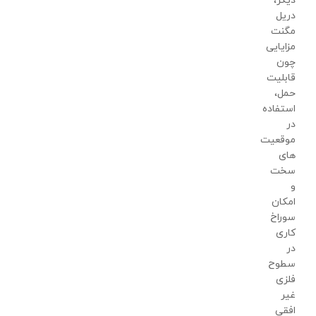
دیگر،
دریل
مگنت
مزایایی
چون
قابلیت
حمل،
استفاده
در
موقعیت
های
سخت
و
امکان
سوراخ
کاری
در
سطوح
فلزی
غیر
افقی