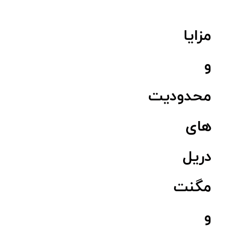
مزایا
و
محدودیت
های
دریل
مگنت
و