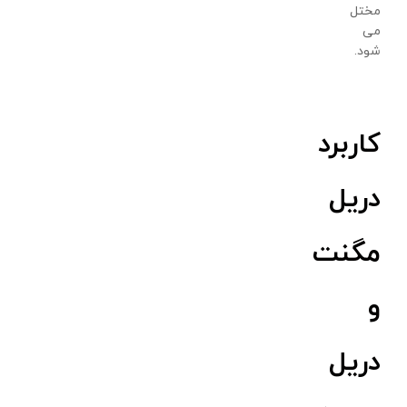
مختل
می
شود.
کاربرد
دریل
مگنت
و
دریل