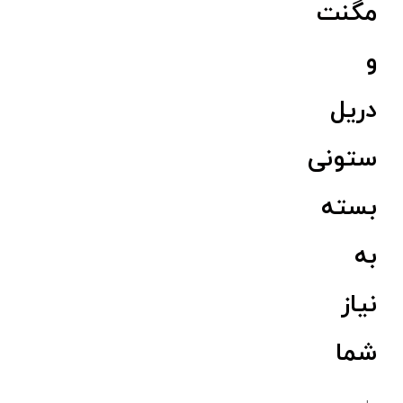
مگنت
و
دریل
ستونی
بسته
به
نیاز
شما