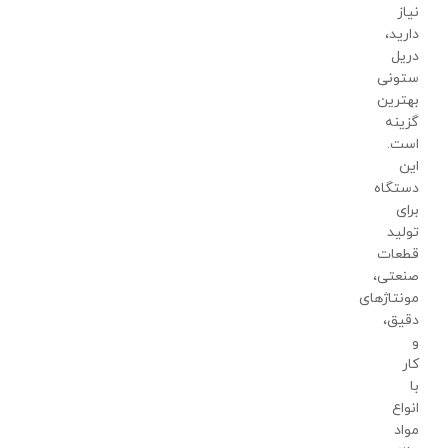
نیاز
دارید،
دریل
ستونی
بهترین
گزینه
است.
این
دستگاه
برای
تولید
قطعات
صنعتی،
مونتاژهای
دقیق،
و
کار
با
انواع
مواد