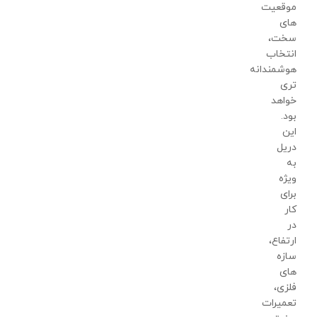
موقعیت
های
سخت،
انتخاب
هوشمندانه
تری
خواهد
بود.
این
دریل
به
ویژه
برای
کار
در
ارتفاع،
سازه
های
فلزی،
تعمیرات