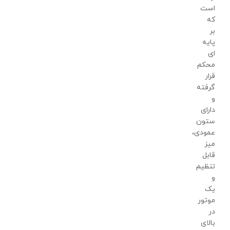
است
که
بر
پایه
ای
محکم
قرار
گرفته
و
دارای
ستون
عمودی،
میز
قابل
تنظیم
و
یک
موتور
در
بالای