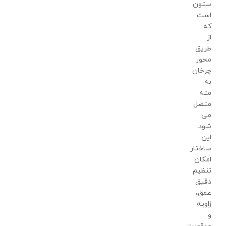
ستون
است
که
از
طریق
محور
چرخان
به
مته
متصل
می
شود.
این
ساختار
امکان
تنظیم
دقیق
عمق،
زاویه
و