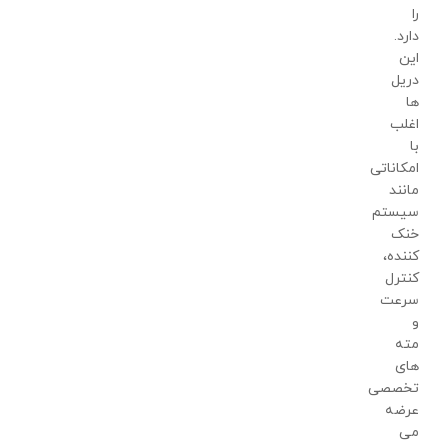
را
دارد.
این
دریل
ها
اغلب
با
امکاناتی
مانند
سیستم
خنک
کننده،
کنترل
سرعت
و
مته
های
تخصصی
عرضه
می