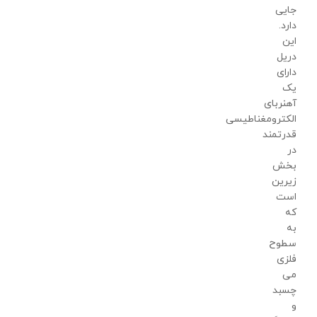
جایی
دارد.
این
دریل
دارای
یک
آهنربای
الکترومغناطیسی
قدرتمند
در
بخش
زیرین
است
که
به
سطوح
فلزی
می
چسبد
و