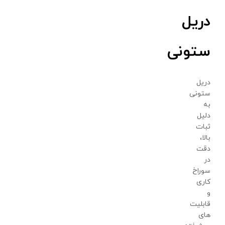
دریل
ستونی
دریل
ستونی
به
دلیل
ثبات
بالا،
دقت
در
سوراخ
کاری
و
قابلیت
های