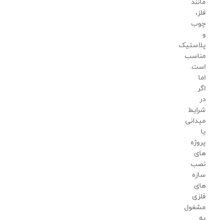
مانند
فلز،
چوب
و
پلاستیک
مناسب
است.
اما
اگر
در
شرایط
میدانی
یا
پروژه
های
نصب
سازه
های
فلزی
مشغول
به