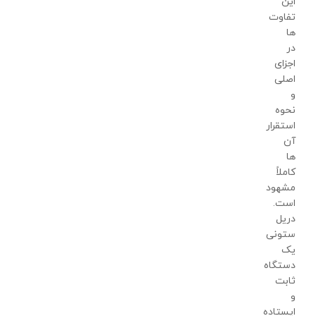
این
تفاوت
ها
در
اجزای
اصلی
و
نحوه
استقرار
آن
ها
کاملاً
مشهود
است.
دریل
ستونی
یک
دستگاه
ثابت
و
ایستاده