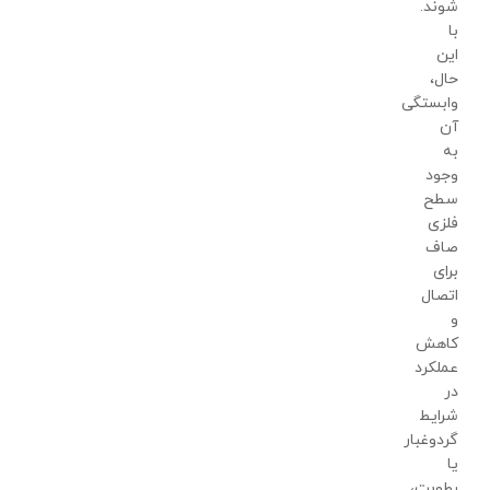
شوند.
با
این
حال،
وابستگی
آن
به
وجود
سطح
فلزی
صاف
برای
اتصال
و
کاهش
عملکرد
در
شرایط
گردوغبار
یا
رطوبت،