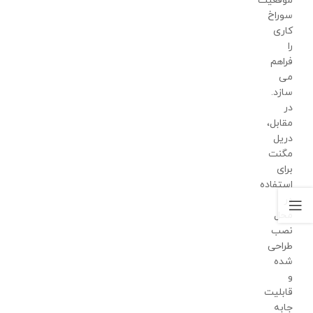
موقعیت
سوراخ
کاری
را
فراهم
می
سازد.
در
مقابل،
دریل
مگنت
برای
استفاده
در
محل
نصب
طراحی
شده
و
قابلیت
جابه