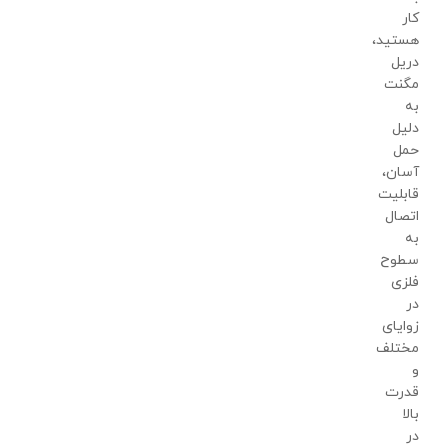
کار
هستید،
دریل
مگنت
به
دلیل
حمل
آسان،
قابلیت
اتصال
به
سطوح
فلزی
در
زوایای
مختلف
و
قدرت
بالا
در