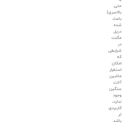
حتی
بالاسری)
باعث
شده
دریل
مگنت
در
شرایطی
که
امکان
استقرار
ماشین
آلات
سنگین
وجود
ندارد،
کاربردی
تر
باشد.