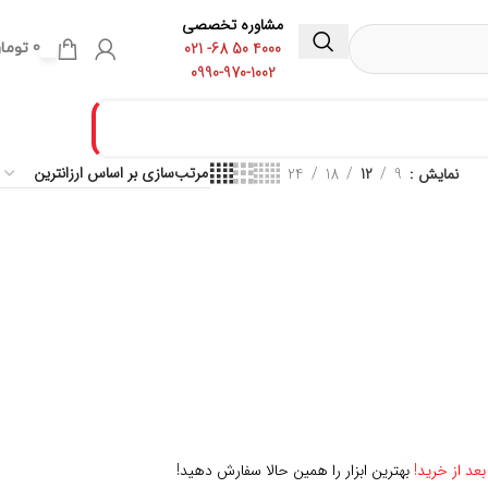
مشاوره تخصصی
4000 50 68- 021
0
توما
0990-970-1002
نمایش
9
12
18
24
بهترین ابزار را همین حالا سفارش دهید!