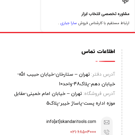
💬
مشاوره تخصصی انتخاب ابزار
ارتباط مستقیم با کارشناس فروش
سارا جباری
.
اطلاعات تماس
آدرس دفتر:
تهران – ستارخان-خیابان حبیب الله-
خیابان دهم-پلاک48-واحد10
آدرس فروشگاه:
تهران – خیابان امام خمینی-مقابل
موزه اداره پست-پاساژ خیبر-پلاک5
info[at]skandaritools.com
021-68504000