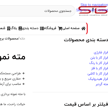
Skip to navigation
Skip to main content
صفحه اصلی
فروشگاه
دسته بندی
بلاگ
شعب 
خانه
/
محصولات برچس
دسته بندی محصولات
ابزار شارژی
مته نمو
ابزار کار با بتن
ابزار کار با رنگ
ابزار کار با فلز
🔹 طراحی مستحکم و
ابزار کار با کاشی
🔹 حفاری سریع و ب
ابزار هیدرولیک
🔹 مناسب برای آزم
مته گردبر
با مته نمونه‌ برداری 
فیلتر بر اساس قیمت
خیالت راحت، ما همی