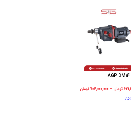
A
621,
تومان
–
904,000,000
تومان
AG