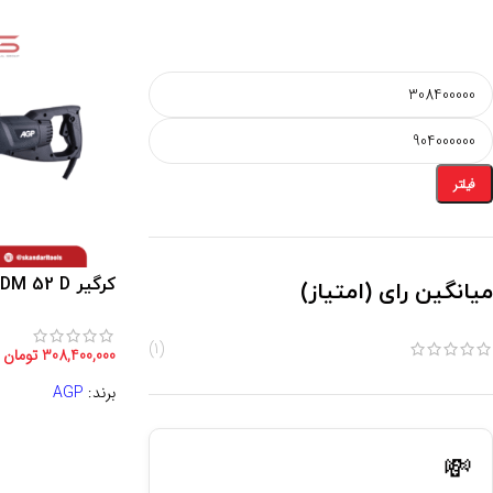
فیلتر
کرگیر AGP DM 52 D
میانگین رای (امتیاز)
(1)
308,400,000
تومان
برند:
AGP
💸