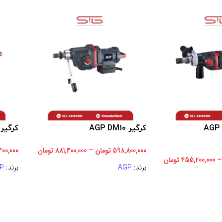
کرگیر AGP DM10
کرگیر GP DM14
598,800,000
تومان
–
881,400,000
تومان
400,000
–
455,200,000
تومان
برند:
AGP
برند:
P