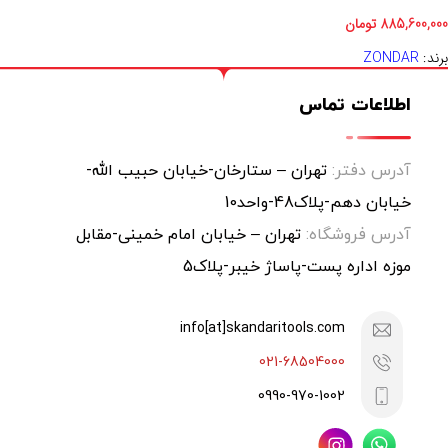
885,600,000
تومان
برند:
ZONDAR
اطلاعات تماس
آدرس دفتر:
تهران – ستارخان-خیابان حبیب الله-
خیابان دهم-پلاک48-واحد10
آدرس فروشگاه:
تهران – خیابان امام خمینی-مقابل
موزه اداره پست-پاساژ خیبر-پلاک5
info[at]skandaritools.com
021-68504000
0990-970-1002